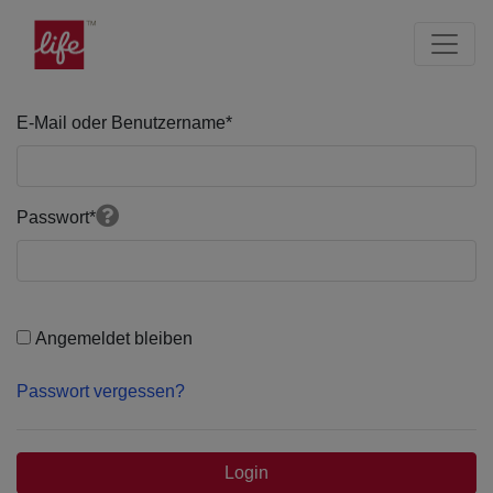
Seite
Klicken Sie, um die Navigation zu überspringen und zum Haup
Nutzer Anmeldung
E-Mail oder Benutzername
*
Passwort
*
Angemeldet bleiben
Passwort vergessen?
Login