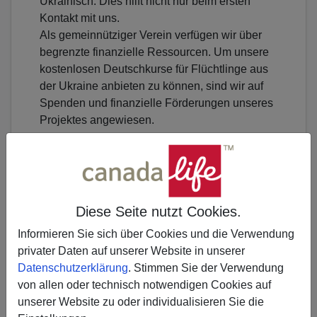
Ukrainisch. Dies hilft nicht nur beim ersten
Kontakt mit uns.
Als gemeinnütziger Verein verfügen wir über
begrenzte finanzielle Ressourcen. Um unsere
kostenlosen Deutschkurse für Flüchtlinge aus
der Ukraine anbieten zu können, sind wir auf
Spenden und finanzielle Förderungen unseres
Projektes angewiesen.
Diese Seite nutzt Cookies.
Erzählen Sie es Ihren Freunden
Informieren Sie sich über Cookies und die Verwendung
privater Daten auf unserer Website in unserer
𝕏
Datenschutzerklärung
. Stimmen Sie der Verwendung
von allen oder technisch notwendigen Cookies auf
unserer Website zu oder individualisieren Sie die