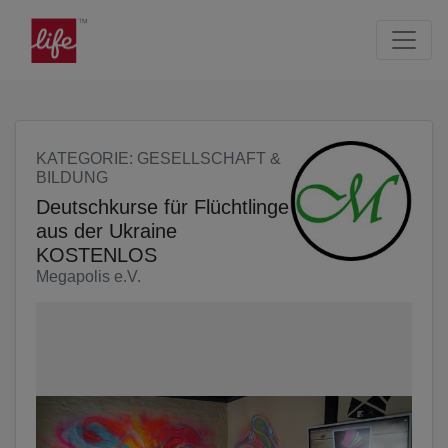
Seite
Klicken Sie, um die Navigation zu überspringen und zum Haup
KATEGORIE
: GESELLSCHAFT &
BILDUNG
Deutschkurse für Flüchtlinge
aus der Ukraine
KOSTENLOS
Megapolis e.V.