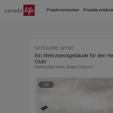
Seite
Klicken Sie, um die Navigation zu überspringen und zum Haup
Projekt einreichen
Projekte entdec
KATEGORIE
: SPORT
Ein Mehrzweckgebäude für den Hal
Club!
Hallescher Inline Skate Club e.V.
1/6