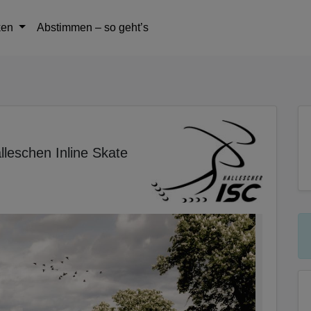
tteil zu gelangen
ken
Abstimmen – so geht’s
leschen Inline Skate
2/