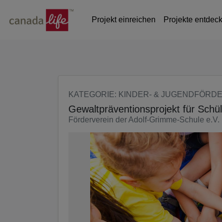
Seite
Klicken Sie, um die Navigation zu überspringen und zum Haup
Projekt einreichen
Projekte entdec
KATEGORIE
: KINDER- & JUGENDFÖRD
Gewaltpräventionsprojekt für Schü
Förderverein der Adolf-Grimme-Schule e.V.