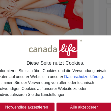
Diese Seite nutzt Cookies.
nformieren Sie sich über Cookies und die Verwendung privater
aten auf unserer Website in unserer
Datenschutzerklärung
.
werden die Erstklässler*innen geschult durch
timmen Sie der Verwendung von allen oder technisch
r Kooperations- und Kommunikationsfähigkeiten.
otwendigen Cookies auf unserer Website zu oder
ten, damit sie in einem Konflikt ernstgenommen
ndividualisieren Sie die Einstellungen.
lche Körperhaltung sie dabei am besten
 lernen, dass sie sich in den meisten Streitfällen
Notwendige akzeptieren
Alle akzeptieren
s sie sich erst bei weiterer Eskalation in einem