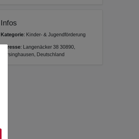
Infos
Kategorie
: Kinder- & Jugendförderung
Adresse
: Langenäcker 38 30890,
Barsinghausen, Deutschland