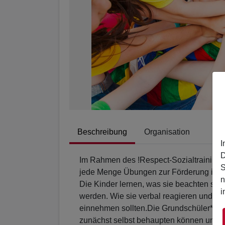
Beschreibung
Organisation
I
D
Im Rahmen des !Respect-Sozialtrainings 
S
jede Menge Übungen zur Förderung ihre
n
Die Kinder lernen, was sie beachten soll
i
werden. Wie sie verbal reagieren und we
einnehmen sollten.Die Grundschüler*innen
zunächst selbst behaupten können und das