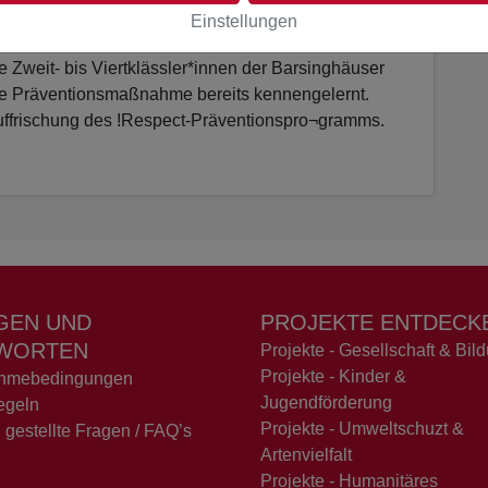
. Indem die Kinder erfahren, wie sie
Einstellungen
nen, werden ihr Selbstbewusstsein und ihre
 Zweit- bis Viertklässler*innen der Barsinghäuser
e Präventionsmaßnahme bereits kennengelernt.
ffrischung des !Respect-Präventionspro¬gramms.
GEN UND
PROJEKTE ENTDECK
WORTEN
Projekte - Gesellschaft & Bil
Projekte - Kinder &
ahmebedingungen
Jugendförderung
egeln
Projekte - Umweltschuzt &
 gestellte Fragen / FAQ’s
Artenvielfalt
Projekte - Humanitäres