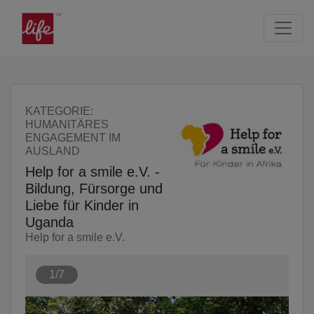
Seite
Klicken Sie, um die Navigation zu überspringen und zum Haup
KATEGORIE
:
HUMANITÄRES
ENGAGEMENT IM
AUSLAND
Help for a smile e.V. -
Bildung, Fürsorge und
Liebe für Kinder in
Uganda
Help for a smile e.V.
1/7