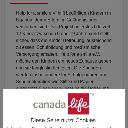
Help for a smile e.V. hilft bedürftigen Kindern in
Uganda, deren Eltern im Gefängnis oder
verstorben sind. Das Projekt unterstützt derzeit
12 Kinder zwischen 9 und 19 Jahren und stellt
sicher, dass die Kinder Betreuung, ausreichend
zu essen, Schulbildung und medizinische
Versorgung erhalten. Help for a smile e.V.
möchte den Kindern ein neues Zuhause geben
und sie langfristig begleiten. Die Spenden
werden insbesondere für Schulgebühren und
Schulmaterialien wie Stifte und Papier
eingesetzt. Doch auch liegt uns die Betreuung
vor Ort sehr am Herzen. Irene aus Uganda
kümmert sich liebevoll um die Kinder. Auch
können wir durch den persönlichen Kontakt mit
Irene gewährleisten, dass die Spenden direkt
Diese Seite nutzt Cookies.
bei den Kindern eingesetzt werden.