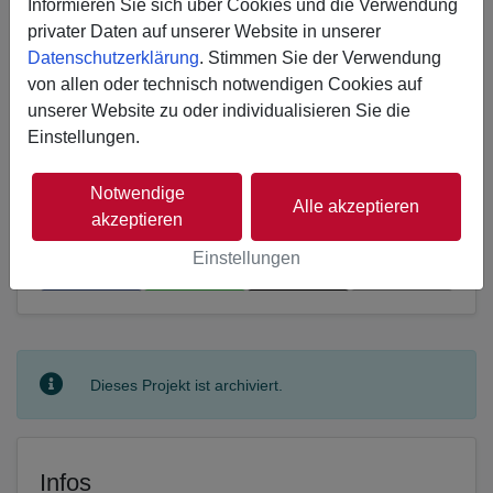
Informieren Sie sich über Cookies und die Verwendung
Gemeinsam schenken wir den Kindern in
privater Daten auf unserer Website in unserer
Uganda Bildung, Fürsorge, Liebe - und ein
Datenschutzerklärung
. Stimmen Sie der Verwendung
Stück Kindheit!
von allen oder technisch notwendigen Cookies auf
unserer Website zu oder individualisieren Sie die
Einstellungen.
Notwendige
Alle akzeptieren
akzeptieren
Erzählen Sie es Ihren Freunden
Einstellungen
𝕏
Dieses Projekt ist archiviert.
Infos