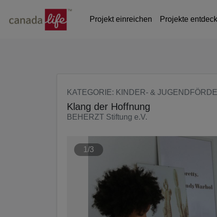
Seite
Klicken Sie, um die Navigation zu überspringen und zum Haup
Projekt einreichen
Projekte entdec
KATEGORIE
: KINDER- & JUGENDFÖRD
Klang der Hoffnung
BEHERZT Stiftung e.V.
1/3