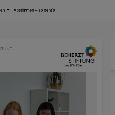
tteil zu gelangen
ken
Abstimmen – so geht’s
ERUNG
2/