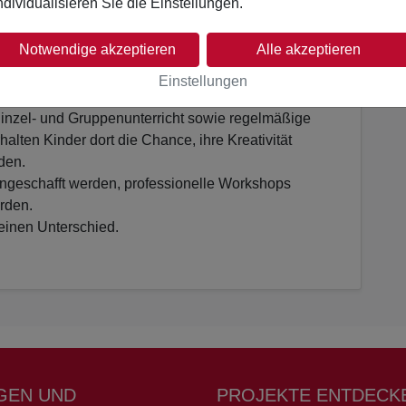
ndividualisieren Sie die Einstellungen.
ancen und gesundheitliche Risiken prägen ihr
er unzugänglich. Musikunterricht niemals
Notwendige akzeptieren
Alle akzeptieren
e offenen Türen. Neben einem warmen Mittagessen,
Einstellungen
gischer Betreuung erhalten die Kinder hier
inzel- und Gruppenunterricht sowie regelmäßige
lten Kinder dort die Chance, ihre Kreativität
den.
 angeschafft werden, professionelle Workshops
rden.
einen Unterschied.
GEN UND
PROJEKTE ENTDECK