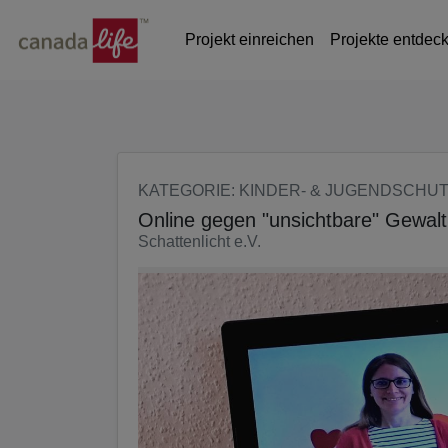
Seite
Klicken Sie, um die Navigation zu überspringen und zum Haup
Projekt einreichen
Projekte entdec
KATEGORIE
: KINDER- & JUGENDSCHU
Online gegen "unsichtbare" Gewal
Schattenlicht e.V.