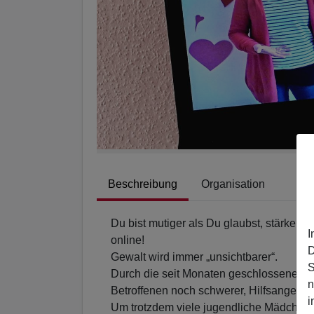
Beschreibung
Organisation
Du bist mutiger als Du glaubst, stärker al
I
online!
D
Gewalt wird immer „unsichtbarer“.
S
Durch die seit Monaten geschlossenen Sc
n
Betroffenen noch schwerer, Hilfsangebot
i
Um trotzdem viele jugendliche Mädchen 