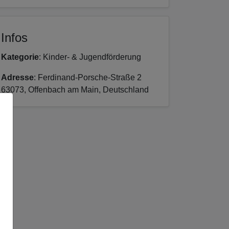
Infos
Kategorie
: Kinder- & Jugendförderung
Adresse
: Ferdinand-Porsche-Straße 2
63073, Offenbach am Main, Deutschland