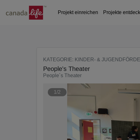
Seite
Klicken Sie, um die Navigation zu überspringen und zum Haup
Projekt einreichen
Projekte entdec
KATEGORIE
: KINDER- & JUGENDFÖRD
People's Theater
People´s Theater
1/2