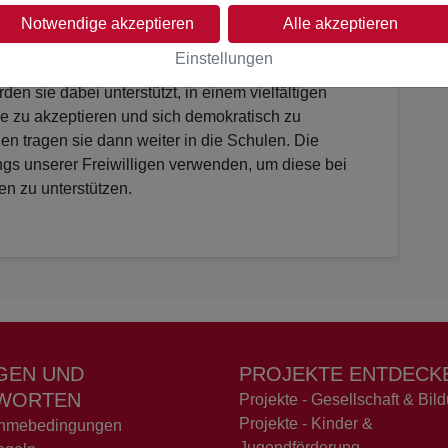
hen Lebensentwürfen aus den verschiedensten
Notwendige akzeptieren
Alle akzeptieren
dliche ethnische und religiöse Hintergründe. Von
Einstellungen
rnen sie, theaterpädagogische Kompetenztrainings
n sie dabei unterstützt, in einem vielfältigen
 zu akzeptieren und sich demokratisch zu
en tragen sie dann weiter in die Schulen. Die
nings unserer Freiwilligen verwenden, um diese bei
len zu unterstützen.
GEN UND
PROJEKTE ENTDECK
WORTEN
Projekte - Gesellschaft & Bil
Projekte - Kinder &
ahmebedingungen
Jugendförderung