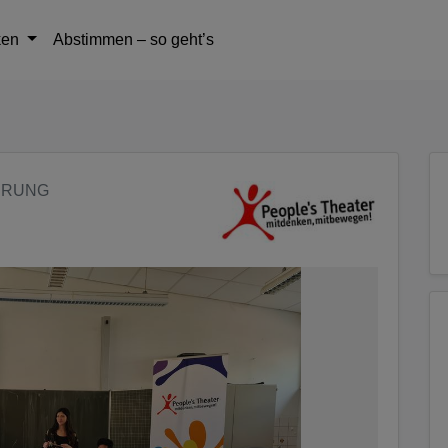
tteil zu gelangen
ken
Abstimmen – so geht’s
ERUNG
2/