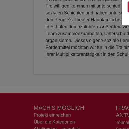
Freiwilligen kommen mit unterschiedlic
sozialen Schichten und haben unterschie
den People’s Theater Hauptamtlichen le
in Schulen durchzuführen. Außerdem werde
Team zusammenzuarbeiten, Unterschiede
organisieren. Dieses eigene soziale Lern
Fördermittel möchten wir für in die Trai
Ihrer Multiplikatorentätigkeit in den Schu
MACH’S MÖGLICH
FRA
ANT
Projekt einreichen
Über die Kategorien
Teiln
Abstimmen – so geht’s