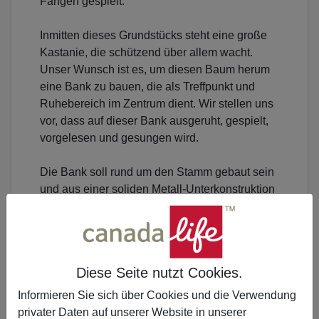
Fangen gespielt.
Inmitten dieses Grundstücks steht eine große
Kastanie, die schützend über allem wacht.
Unser Wunsch ist es, um diesen Baum herum
eine Bank zu bauen, die als Treffpunkt und
Ruhebereich im Zentrum dient. Wir stellen uns
vor, dass auf dieser Bank ausgeruht, gespielt,
vorgelesen und gesungen wird.
Die Bank soll rund um den Stamm gebaut sein
und aus einer soliden Metall-Unterkonstruktion
mit stabilen Holzbeschlägen bestehen.
Kostenpunkt sind 4.950 €.
Diese Seite nutzt Cookies.
Informieren Sie sich über Cookies und die Verwendung
privater Daten auf unserer Website in unserer