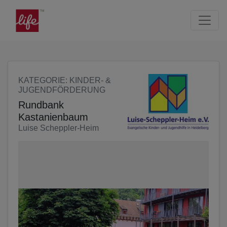
Seite
Klicken Sie, um die Navigation zu überspringen und zum Haup
KATEGORIE
: KINDER- &
JUGENDFÖRDERUNG
Rundbank
Kastanienbaum
Luise Scheppler-Heim