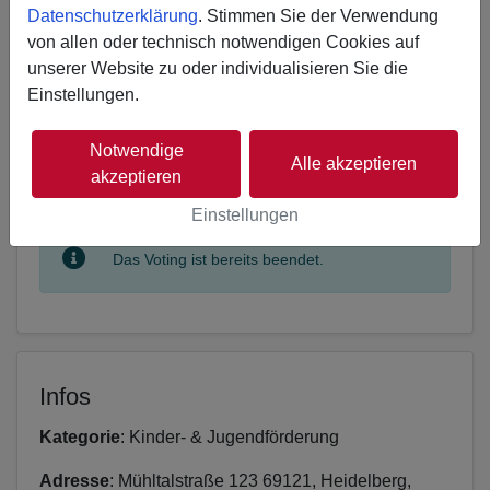
Datenschutzerklärung
. Stimmen Sie der Verwendung
Erzählen Sie es Ihren Freunden
von allen oder technisch notwendigen Cookies auf
unserer Website zu oder individualisieren Sie die
𝕏
Einstellungen.
Notwendige
Alle akzeptieren
akzeptieren
Projekt unterstützen
Einstellungen
Das Voting ist bereits beendet.
Infos
Kategorie
: Kinder- & Jugendförderung
Adresse
: Mühltalstraße 123 69121, Heidelberg,