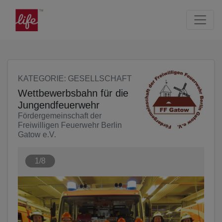
Seite
Klicken Sie, um die Navigation zu überspringen und zum Haup
KATEGORIE
: GESELLSCHAFT
Wettbewerbsbahn für die
Jungendfeuerwehr
Fördergemeinschaft der
Freiwilligen Feuerwehr Berlin
Gatow e.V.
1/8