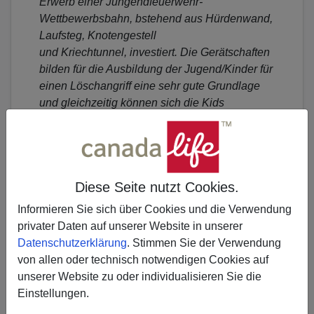
Erwerb einer Jungendfeuerwehr-
Wettbewerbsbahn, bstehend aus Hürdenwand,
Laufsteg, Knotengestell
und Kriechtunnel, investiert. Die Gerätschaften
bilden für die Ausbildung der Jugend/Kinder für
einen Löschangriff eine sehr gute Grundlage
und gleichzeitig können sich die Kids
unabhängig, auf die Landeswettkämpfe
vorbereiten.
Diese Seite nutzt Cookies.
Informieren Sie sich über Cookies und die Verwendung
privater Daten auf unserer Website in unserer
Erzählen Sie es Ihren Freunden
Datenschutzerklärung
. Stimmen Sie der Verwendung
von allen oder technisch notwendigen Cookies auf
𝕏
unserer Website zu oder individualisieren Sie die
Einstellungen.